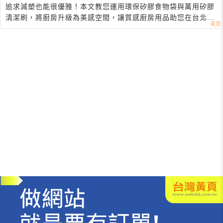
色廚房升級指南
追求減塑也能很優雅！本文教您運用環保矽膠食物袋與萬用矽膠
清潔刷，將廚房升級為美感空間，讓質感廚房用品助您在台北實
踐無痕生活。