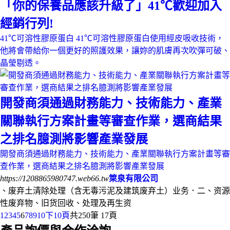
「你的保養品應該升級了」41℃歡迎加入
經銷行列!
41℃可溶性膠原蛋白 41℃可溶性膠原蛋白使用經皮吸收技術，
他將會帶給你一個更好的照護效果，讓妳的肌膚再次吹彈可破、
晶瑩剔透。
開發商須通過財務能力、技術能力、產業
關聯執行方案計畫等審查作業，選商結果
之排名臆測將影響產業發展
開發商須通過財務能力、技術能力、產業關聯執行方案計畫等審
查作業，選商結果之排名臆測將影響產業發展
https://1208865980747.web66.tw
箂泉有限公司
、废弃土清除处理（含无毒污泥及建筑废弃土）业务．二、资源
性废弃物、旧货回收、处理及再生资
1
2
3
4
5
6
7
8
9
10
下10頁
共
250
筆
17
頁